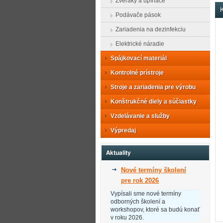
Zveráky a upínače
K
Podávače pások
Zariadenia na dezinfekciu
Elektrické náradie
Spájkovací materiál
Kontrolné prístroje
Stroje a zariadenia pre výrobu
Konštrukčné diely a súčiastky
Vzdelávanie a služby
Výpredaj
Aktuality
Nové termíny školení
pre rok 2026
Vypísali sme nové termíny
odborných školení a
workshopov, ktoré sa budú konať
v roku 2026.