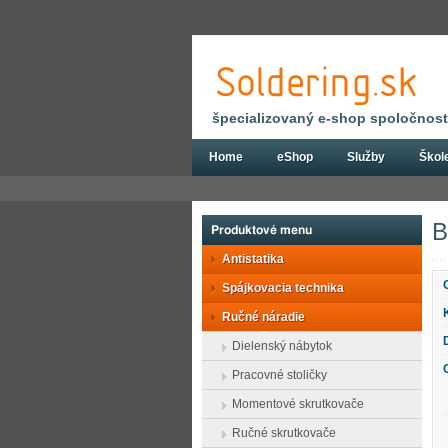
špecializovaný e-shop spoločnosti
Home
eShop
Služby
Škol
Eshop
Ručné náradie
Bity, nadstavce
B
Produktové menu
Antistatika
Spájkovacia technika
Ručné náradie
Dielenský nábytok
Pracovné stoličky
Momentové skrutkovače
Ručné skrutkovače