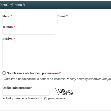
ontaktný formulár
Meno:
*
Email:
*
Telefon:
*
Správa:
*
Souhlasím s obchodními podmínkami
*
Súhlasím s podmienkami a beriem na vedomie zásady ochrany osobných údajo
Opíšte kód obrázku:
*
Položky označené hvězdičkou (
*
) jsou povinné.