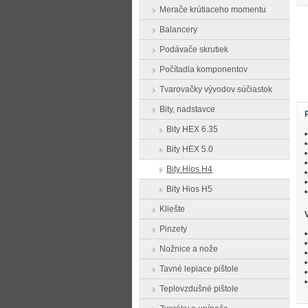
Merače krútiaceho momentu
Balancery
Podávače skrutiek
Počítadla komponentov
Tvarovačky vývodov súčiastok
Bity, nadstavce
Bity HEX 6.35
Bity HEX 5.0
Bity Hios H4
Bity Hios H5
Kliešte
Pinzety
Nožnice a nože
Tavné lepiace pištole
Teplovzdušné pištole