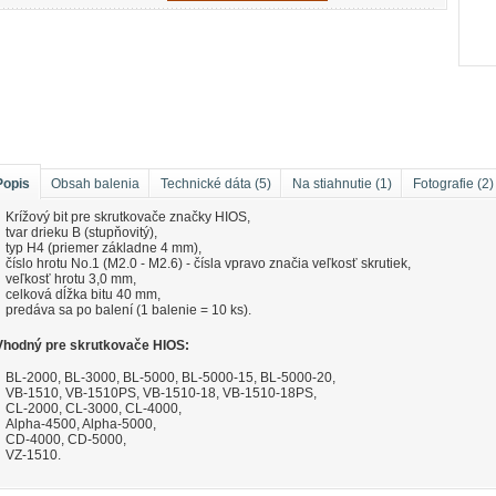
Popis
Obsah balenia
Technické dáta (5)
Na stiahnutie (1)
Fotografie (2)
Krížový bit pre skrutkovače značky HIOS,
tvar drieku B (stupňovitý),
typ H4 (priemer základne 4 mm),
číslo hrotu No.1 (M2.0 - M2.6) - čísla vpravo značia veľkosť skrutiek,
veľkosť hrotu 3,0 mm,
celková dĺžka bitu 40 mm,
predáva sa po balení (1 balenie = 10 ks).
Vhodný pre skrutkovače HIOS:
BL-2000, BL-3000, BL-5000, BL-5000-15, BL-5000-20,
VB-1510, VB-1510PS, VB-1510-18, VB-1510-18PS,
CL-2000, CL-3000, CL-4000,
Alpha-4500, Alpha-5000,
CD-4000, CD-5000,
VZ-1510.