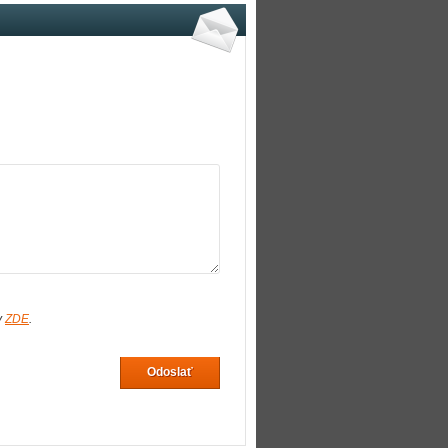
v
ZDE
.
Odoslať