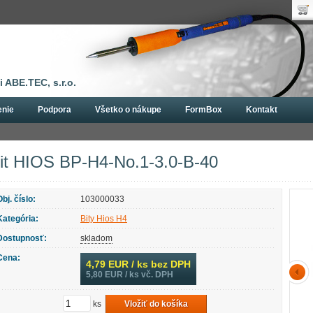
Uží
Nák
Hes
Poč
Zab
Cen
Nov
 ABE.TEC, s.r.o.
enie
Podpora
Všetko o nákupe
FormBox
Kontakt
Bity Hios H4
Bit HIOS BP-H4-No.1-3.0-B-40
it HIOS BP-H4-No.1-3.0-B-40
Obj. číslo:
103000033
Kategória:
Bity Hios H4
Dostupnosť:
skladom
Cena:
4,79
EUR / ks bez DPH
5,80
EUR / ks vč. DPH
ks
Vložiť do košíka