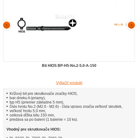
Bit HIOS BP-H5-No.2-5.0-A-150
Vytlačiť produkt
Krížový bit pre skrutkovače značky HIOS,
tvar drieku A (priamy),
typ H5 (priemer základne 5 mm),
číslo hrotu No.2 (M2.0 - M2.6) - čísla vpravo značia veľkosť skrutiek,
veľkosť hrotu 5,0 mm,
celková dĺžka bitu 150 mm,
predáva sa po balení (1 balenie = 10 ks).
Vhodný pre skrutkovače HIOS: