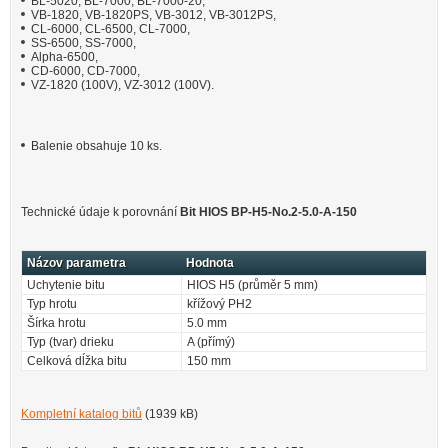
BL-5020, BL-7000, BL-7000-20,
VB-1820, VB-1820PS, VB-3012, VB-3012PS,
CL-6000, CL-6500, CL-7000,
SS-6500, SS-7000,
Alpha-6500,
CD-6000, CD-7000,
VZ-1820 (100V), VZ-3012 (100V).
Balenie obsahuje 10 ks.
Technické údaje k porovnání
Bit HIOS BP-H5-No.2-5.0-A-150
Názov parametra
Hodnota
Uchytenie bitu
HIOS H5 (průměr 5 mm)
Typ hrotu
křížový PH2
Šírka hrotu
5.0 mm
Typ (tvar) drieku
A (přímý)
Celková dĺžka bitu
150 mm
Kompletní katalog bitů
(1939 kB)