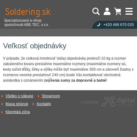
špecializovaný e-shop
spoločnosti ABE.TEC, s.r.o.
+420 466 670 035
Užívateľ:
Nákupný košík je prázdny!
Úvod
Všetko o nákupe
Obchodné informácie
Veľkosť objednávky
Heslo:
Počet produktov:
0
Obsah košíka
Zabudli ste heslo?
Veľkosť objednávky
Cena celkom:
0,00 EUR
Přihlásit
Nová registrace
V prípade, že celková hmotnosť Vašej objednávky prekročí 10 kg a rozmer
zabaleného tovaru presiahne maximálne rozmery (maximálne rozmery sú,
kedy súčet dĺžky, šírky a výšky môže byť maximálne 300 cm a zároveň žiadny z
rozmerov nesmie presiahnuť 240 cm) bude Vás kontaktovať obchodná
asistentka s oznámením
zvýšenia sumy za dopravné a balné
!
Všetko o nákupe
Showroom
Created by
Mapa stránok
Kontakty
Klientská zóna