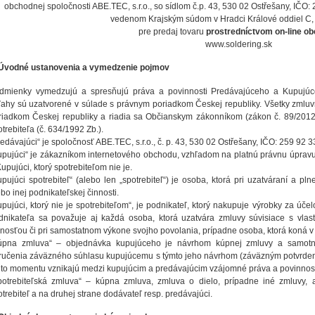
obchodnej spoločnosti ABE.TEC, s.r.o., so sídlom č.p. 43, 530 02 Ostřešany, IČO
vedenom Krajským súdom v Hradci Králové oddiel C,
pre predaj tovaru
prostredníctvom on-line o
www.soldering.sk
 Úvodné ustanovenia a vymedzenie pojmov
dmienky vymedzujú a spresňujú práva a povinnosti Predávajúceho a Kupujúceh
ťahy sú uzatvorené v súlade s právnym poriadkom Českej republiky. Všetky zmlu
riadkom Českej republiky a riadia sa Občianskym zákonníkom (zákon č. 89/201
trebiteľa (č. 634/1992 Zb.).
redávajúci“ je spoločnosť ABE.TEC, s.r.o., č. p. 43, 530 02 Ostřešany, IČO: 259 92 
upujúci“ je zákazníkom internetového obchodu, vzhľadom na platnú právnu úpravu s
upujúci, ktorý spotrebiteľom nie je.
upujúci spotrebiteľ“ (alebo len „spotrebiteľ“) je osoba, ktorá pri uzatváraní a 
bo inej podnikateľskej činnosti.
upujúci, ktorý nie je spotrebiteľom“, je podnikateľ, ktorý nakupuje výrobky za úč
dnikateľa sa považuje aj každá osoba, ktorá uzatvára zmluvy súvisiace s vl
nnosťou či pri samostatnom výkone svojho povolania, prípadne osoba, ktorá koná v
úpna zmluva“ – objednávka kupujúceho je návrhom kúpnej zmluvy a samot
ručenia záväzného súhlasu kupujúcemu s týmto jeho návrhom (záväzným potvrden
hto momentu vznikajú medzi kupujúcim a predávajúcim vzájomné práva a povinnost
potrebiteľská zmluva“ – kúpna zmluva, zmluva o dielo, prípadne iné zmluvy, 
otrebiteľ a na druhej strane dodávateľ resp. predávajúci.