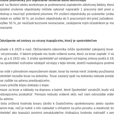
atobné podmienky pre objednanie školenia alebo workshopu
asť na školení alebo workshope je podmienená zaplatením zálohovej faktúry, ktor
zplatné zrušenie objednávky môžete vykonať najneskôr 1 pracovný deň pred uz
rkshop a musí byť potvrdené písomne. Pri zrušení objednávky po uzávierke (vrát
platok vo výške 30 %, pri zrušení objednávky do 5 pracovných dní pred začiatkom
 výške 50 %, pri neúčasti kurzovné nevraciame, zastúpenie iným účastníkom je mo
vraciame.
 Odstúpenie od zmluvy zo strany kupujúceho, ktorý je spotrebiteľom
súlade s § 1829 a nasl. Občianskeho zákonníka môže spotrebiteľ zakúpený tovar
í od prevzatia. V takom prípade mu bude vrátená suma, ktorú za tovar zaplatil. V
sm. g) a § 1832 ods. 3 znáša spotrebiteľ pri odstúpení od kúpnej zmluvy podľa § 18
 sa spotrebiteľ rozhodne odstúpiť od kúpy v tejto lehote, dodrží nasledujúce podmi
var vráti v pôvodnom neporušenom obale, tovar by nemal niesť známky používania
otrebiteľ nezašle tovar na dobierku. Tovar zaslaný späť na dobierku nebude predá
var zašlite na adresu predávajúceho.
tovaru priložte kópiu dokladu o kúpe.
niaze za tovar a náklady na dopravu a balné, ktoré Spotrebiteľ vynaložil, budú vr
edávajúcemu poskytnúť. Peniaze nebudú vrátené skôr, než nám odovzdáte vráte
šu adresu.
 bola znížená hodnota tovaru (došlo k čiastočnému spotrebovaniu alebo opotre
varom inak, než je nutné s ním nakladať s ohľadom na jeho povahu a vlastnosti; to
otrebiteľ ako kupujúci povinný preukázateľne chýbajúcu hodnotu nahradiť v pen