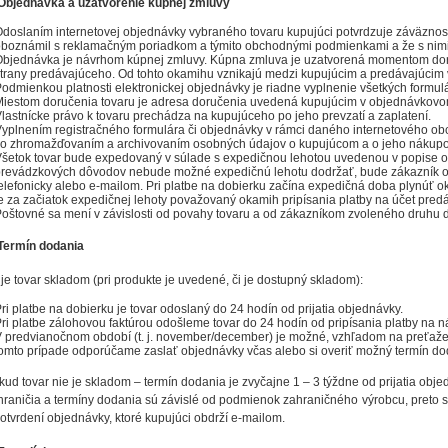
 Objednávka a uzatvorenie kúpnej zmluvy
doslaním internetovej objednávky vybraného tovaru kupujúci potvrdzuje záväznosť
boznámil s reklamačným poriadkom a týmito obchodnými podmienkami a že s nimi
bjednávka je návrhom kúpnej zmluvy. Kúpna zmluva je uzatvorená momentom do
trany predávajúceho. Od tohto okamihu vznikajú medzi kupujúcim a predávajúcim 
odmienkou platnosti elektronickej objednávky je riadne vyplnenie všetkých formul
iestom doručenia tovaru je adresa doručenia uvedená kupujúcim v objednávkovom
lastnícke právo k tovaru prechádza na kupujúceho po jeho prevzatí a zaplatení.
yplnením registračného formulára či objednávky v rámci daného internetového o
o zhromažďovaním a archivovaním osobných údajov o kupujúcom a o jeho nákup
šetok tovar bude expedovaný v súlade s expedičnou lehotou uvedenou v popise o
revádzkových dôvodov nebude možné expedičnú lehotu dodržať, bude zákazník o t
elefonicky alebo e-mailom. Pri platbe na dobierku začína expedičná doba plynúť 
e za začiatok expedičnej lehoty považovaný okamih pripísania platby na účet pred
oštovné sa mení v závislosti od povahy tovaru a od zákazníkom zvoleného druhu 
 Termín dodania
 je tovar skladom (pri produkte je uvedené, či je dostupný skladom):
ri platbe na dobierku je tovar odoslaný do 24 hodín od prijatia objednávky.
ri platbe zálohovou faktúrou odošleme tovar do 24 hodín od pripísania platby na n
 predvianočnom období (t. j. november/december) je možné, vzhľadom na preťažen
omto prípade odporúčame zaslať objednávky včas alebo si overiť možný termín d
kud tovar nie je skladom – termín dodania je zvyčajne 1 – 3 týždne od prijatia obj
hraničia a termíny dodania sú závislé od podmienok zahraničného výrobcu, preto 
potvrdení objednávky, ktoré kupujúci obdrží e-mailom.