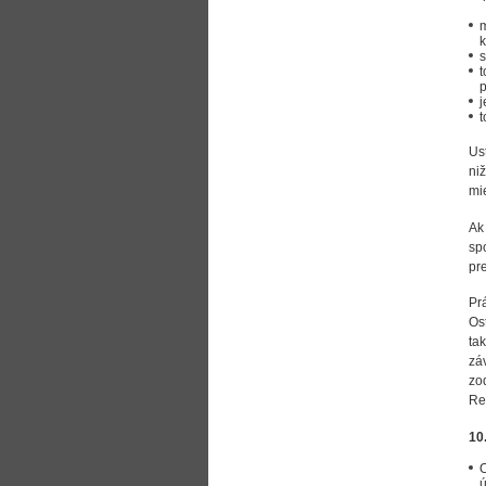
m
k
s
t
p
j
t
Us
ni
mi
Ak
sp
pre
Pr
Os
ta
zá
zo
Re
10
O
ú