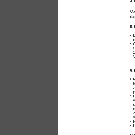
4.
Ob
ri
5.
D
n
O
0
1
V
6.
P
t
z
p
P
v
s
n
z
s
N
P