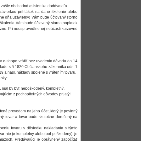
ú zašle obchodná asistentka dodávateľa.
ávierkou prihlášok na dané školenie alebo
ane dňa uzávierky) Vám bude účtovaný storno
 školenia Vám bude účtovaný storno poplatok
žné. Pri neospravedlnenej neúčasti kurzovné
 v e-shope vrátiť bez uvedenia dôvodu do 14
 súlade s § 1820 Občianskeho zákonníka ods. 1
29 a nasl. náklady spojené s vrátením tovaru.
enky:
, mal by byť nepoškodený, kompletný.
vajúcim z pochopiteľných dôvodov prijatý!
átené prevodom na jeho účet, ktorý je povinný
ný tovar a tovar bude skutočne doručený na
beniu tovaru v dôsledku nakladania s týmto
var nie je kompletný alebo bol poškodený), je
iazoch. Predávajúci je oprávnený započítať