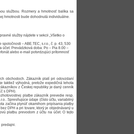
vnou službou. Rozmery a hmotnosť balíka sa
ej hmotnosti bude dohodnutá individuálne.
avné služby nájdete v sekcii „Všetko o
poločnosti – ABE.TEC, s.r.o., č. p. 43, 530
na účet. Prevádzková doba: Po – Pia 8.00 –
fonát alebo e-mail potvrdzujúci prítomnosť
ých obchodoch. Zákazník platí pri odovzdaní
 je taktiež výhodná, pretože expedičná lehota
zákazníkov z Českej republiky je daný cenník
Kč s DPH).
zhotovostnej platbe zákazník prevedie resp.
.o.. Spresňujúce údaje (číslo účtu, variabilný
ota začína plynúť okamihom pripísania platby
 bez DPH a pri tovare, ktorý je objednávaný u
ovú platbu prevodom z účtu na účet. O tejto
 predajni.