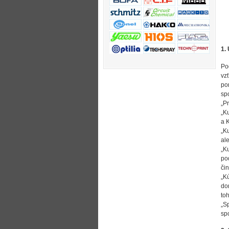
1.
Po
vz
po
spo
„P
„K
a K
„K
ale
„K
po
či
„K
do
to
„S
sp