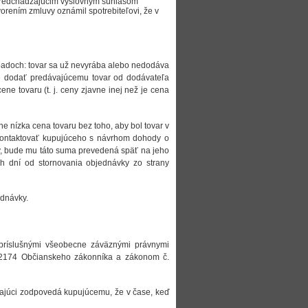
 predchádzajúcim výslovným súhlasom
orením zmluvy oznámil spotrebiteľovi, že v
ípadoch: tovar sa už nevyrába alebo nedodáva
é dodať predávajúcemu tovar od dodávateľa
ne tovaru (t. j. ceny zjavne inej než je cena
e nízka cena tovaru bez toho, aby bol tovar v
e kontaktovať kupujúceho s návrhom dohody o
ny, bude mu táto suma prevedená späť na jeho
h dní od stornovania objednávky zo strany
ednávky.
 príslušnými všeobecne záväznými právnymi
 2174 Občianskeho zákonníka a zákonom č.
ajúci zodpovedá kupujúcemu, že v čase, keď