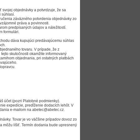
 svojej objednávky a potvrdzuje, že sa
 súhlasí.
ručenia záväzného potvrdenia objednávky zo
vzájomné práva a povinnosti.
árom predpísaných údajov a náležitostí.
 formulári.
bchodu dáva kupujúci predávajúcemu súhlas
och.
bjednaného tovaru. V prípade, že z
ejto skutočnosti okamžite informovaný
okamihom objednania, pri ostatných platbách
ávajúceho.
dopravcu.
áš účet (pozri Platobné podmienky).
ie expedície, predĺženie dodacích lehôt. V
odania e-mailom na abetec@abetec.cz.
ednávky. Tovar je vo väčšine prípadov dovoz zo
sa môžu líšiť. Termín dodania bude upresnený