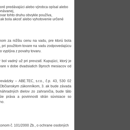
ktoré predávajúci alebo výrobca opísal alebo
onávanej,
tovar tohto druhu obvykle používa,
ak bola akosť alebo vyhotovenie určené
om za nižšiu cenu na vadu, pre ktorú bola
, pri použitom tovare na vadu zodpovedajúcu
to vyplýva z povahy tovaru.
bol vadný už pri prevzatí. Kupujúci, ktorý je
tovare v dobe dvadsiatich štyroch mesiacov od
vádzky – ABE.TEC, s.r.o., č.p. 43, 530 02
. Občianskym zákonníkom, 3. ak bude závada
áhradných dielov zo zahraničia, bude táto
ie práva a povinnosti strán súvisiace so
ho.
ákonom č. 101/2000 Zb., o ochrane osobných