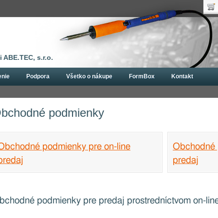
Uží
Nák
Hes
Poč
Zab
Cen
Nov
 ABE.TEC, s.r.o.
enie
Podpora
Všetko o nákupe
FormBox
Kontakt
dmienky
bchodné podmienky
Obchodné podmienky pre on-line
Obchodné 
predaj
predaj
bchodné podmienky pre predaj prostredníctvom on-li