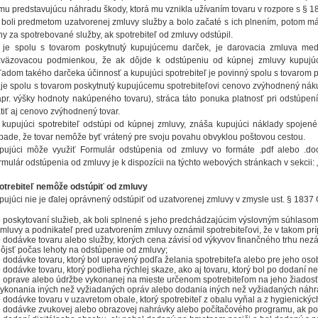
mu predstavujúcu náhradu škody, ktorá mu vznikla užívaním tovaru v rozpore s § 1
 boli predmetom uzatvorenej zmluvy služby a bolo začaté s ich plnením, potom má
ny za spotrebované služby, ak spotrebiteľ od zmluvy odstúpil.
 je spolu s tovarom poskytnutý kupujúcemu darček, je darovacia zmluva med
zväzovacou podmienkou, že ak dôjde k odstúpeniu od kúpnej zmluvy kupujúci
ľadom takého darčeka účinnosť a kupujúci spotrebiteľ je povinný spolu s tovarom p
 je spolu s tovarom poskytnutý kupujúcemu spotrebiteľovi cenovo zvýhodnený nák
apr. výšky hodnoty nakúpeného tovaru), stráca táto ponuka platnosť pri odstúpení
átiť aj cenovo zvýhodnený tovar.
 kupujúci spotrebiteľ odstúpi od kúpnej zmluvy, znáša kupujúci náklady spojené
ípade, že tovar nemôže byť vrátený pre svoju povahu obvyklou poštovou cestou.
pujúci môže využiť Formulár odstúpenia od zmluvy vo formáte .pdf alebo .d
rmulár odstúpenia od zmluvy je k dispozícii na týchto webových stránkach v sekcii: 
otrebiteľ nemôže odstúpiť od zmluvy
pujúci nie je ďalej oprávnený odstúpiť od uzatvorenej zmluvy v zmysle ust. § 183
 poskytovaní služieb, ak boli splnené s jeho predchádzajúcim výslovným súhlasom
mluvy a podnikateľ pred uzatvorením zmluvy oznámil spotrebiteľovi, že v takom p
 dodávke tovaru alebo služby, ktorých cena závisí od výkyvov finančného trhu nez
ôjsť počas lehoty na odstúpenie od zmluvy;
 dodávke tovaru, ktorý bol upravený podľa želania spotrebiteľa alebo pre jeho oso
 dodávke tovaru, ktorý podlieha rýchlej skaze, ako aj tovaru, ktorý bol po dodaní 
 oprave alebo údržbe vykonanej na mieste určenom spotrebiteľom na jeho žiadosť;
ykonania iných než vyžiadaných opráv alebo dodania iných než vyžiadaných náhr
 dodávke tovaru v uzavretom obale, ktorý spotrebiteľ z obalu vyňal a z hygienickýc
 dodávke zvukovej alebo obrazovej nahrávky alebo počítačového programu, ak por