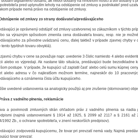
 dodaní digitálneho obsahu, ak nebol dodaný na hmotnom nosiči a bol dodaný s
potrebiteľa pred uplynutím lehoty na odstúpenie od zmluvy a podnikateľ pred uzatv
akom prípade nemá právo na odstúpenie od zmluvy.
 Odstúpenie od zmluvy zo strany dodávateľa/predávajúceho
edávajúci je oprávnený odstúpiť od zmluvy uzatvorenej so zákazníkom v týchto pr
ebo sa výrazným spôsobom zmenila cena dodávateľa tovaru, resp. nie je možn
edávajúceho za pôvodne uvádzanú cenu, ďalej taktiež v prípade zjavnej chyby v ce
 tento typ/druh tovaru obvyklá).
 zjavnú chybu v cene sa považuje napr. uvedenie 3 číslic namiesto 4 alebo evidentn
cii alebo vo výpredaji. Ak nastane táto situácia, predávajúci bude bezodkladn
lšom postupe. V prípade, že kupujúci už zaplatil časť alebo celú sumu kúpnej ce
et alebo adresu v čo najkratšom možnom termíne, najneskôr do 10 pracovnýc
edávajúceho a oznámenia čísla účtu kupujúceho.
ššie uvedené ustanovenia sa analogicky použijú aj pre zrušenie (stornovanie) obj
 Práva z vadného plnenia, reklamácie
áva a povinnosti zmluvných strán ohľadom práv z vadného plnenia sa riadia
edpismi (najmä ustanoveniami § 1914 až 1925, § 2099 až 2117 a § 2161 až
4/1992 Zb., o ochrane spotrebiteľa, v znení neskorších predpisov).
edávajúci zodpovedá kupujúcemu, že tovar pri prevzatí nemá vady. Najmä predáv
ujúci tovar prevzal: