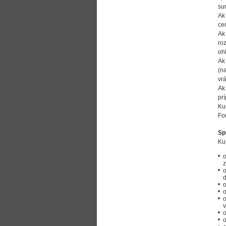
su
Ak
ce
Ak
ro
oh
Ak
(n
vr
Ak
pr
Ku
Fo
Sp
Ku
o
z
o
d
o
o
o
v
o
o