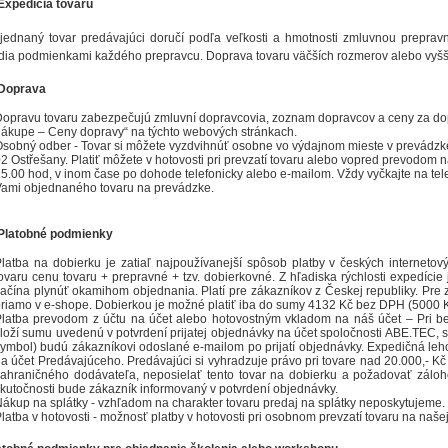
 Expedícia tovaru
jednaný tovar predávajúci doručí podľa veľkosti a hmotnosti zmluvnou prepra
adia podmienkami každého prepravcu. Doprava tovaru väčších rozmerov alebo vyšš
 Doprava
opravu tovaru zabezpečujú zmluvní dopravcovia, zoznam dopravcov a ceny za dopr
ákupe – Ceny dopravy“ na týchto webových stránkach.
sobný odber - Tovar si môžete vyzdvihnúť osobne vo výdajnom mieste v prevádzke s
2 Ostřešany. Platiť môžete v hotovosti pri prevzatí tovaru alebo vopred prevodom 
5.00 hod, v inom čase po dohode telefonicky alebo e-mailom. Vždy vyčkajte na tele
ami objednaného tovaru na prevádzke.
 Platobné podmienky
latba na dobierku je zatiaľ najpoužívanejší spôsob platby v českých internetov
ovaru cenu tovaru + prepravné + tzv. dobierkovné. Z hľadiska rýchlosti expedície
ačína plynúť okamihom objednania. Platí pre zákazníkov z Českej republiky. Pre 
riamo v e-shope. Dobierkou je možné platiť iba do sumy 4132 Kč bez DPH (5000 
latba prevodom z účtu na účet alebo hotovostným vkladom na náš účet – Pri be
loží sumu uvedenú v potvrdení prijatej objednávky na účet spoločnosti ABE.TEC, s.r
ymbol) budú zákazníkovi odoslané e-mailom po prijatí objednávky. Expedičná leh
a účet Predávajúceho. Predávajúci si vyhradzuje právo pri tovare nad 20.000,- Kč
ahraničného dodávateľa, neposielať tento tovar na dobierku a požadovať záloh
kutočnosti bude zákazník informovaný v potvrdení objednávky.
ákup na splátky - vzhľadom na charakter tovaru predaj na splátky neposkytujeme.
latba v hotovosti - možnosť platby v hotovosti pri osobnom prevzatí tovaru na našej