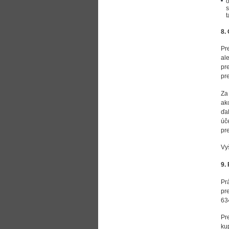
o
s
t
8.
Pr
al
pr
pre
Za
ak
ďa
úč
pr
Vy
9.
Pr
pr
63
Pr
kup