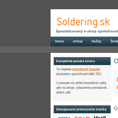
špecializovaný e-shop spoločnosti
Home
eShop
Služby
Škol
Úvod
Všetko o nákupe
Obchodné po
O
Kompletná ponuka tovaru
Tu nájdete
kompletný katalóg
produktov spoločnosti ABE.TEC
V ponuke sú veľké investičné celky
ako sú stroje, vybavenie prevádzok,
dielní, atď
O
Zastupované priemyselné značky