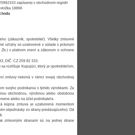
: 25992333 zapísanej v obchodnom registri
 vložka 18866
bchodu
o (zákazník, spotrebiteľ). Všetky zmluvné
vné vzťahy sú uzatvorené v súlade s právnym
2 Zb.) v platnom znení a zákonom o ochrane
333, DIČ: CZ 259 92 333.
a rozlišuje Kupujúci, ktorý je spotrebiteľom,
plnení zmluvy nekoná v rámci svojej obchodnej
elom svojho podnikania s týmito výrobkami. Za
astnou obchodnou, výrobnou alebo obdobnou
 mene alebo na účet podnikateľa.
ná kúpna zmluva je uzatvorená momentom
ím objednávky zo strany predávajúceho). Od
i.
ak zmluvnými stranami sú na jednej strane