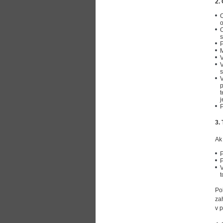
2.
O
o
O
s
P
M
V
V
s
V
p
t
j
P
3.
Ak
P
P
V
t
Po
za
v 