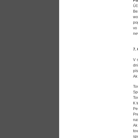
Pl
Úč
Be
wo
po
vo
ne
7.
V 
dn
pí
Ak
To
Sp
To
K 
Pe
Pr
na
Ak
to
sp