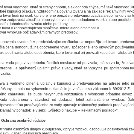
á tovar vlastnosti, ktoré si strany dohodli, a ak dohoda chýba, má také vlastnosti, 
toré kupujúci očakával vzhľadom na povahu tovaru a na základe reklamy nimi vyk
a tovar hodí na účel, ktorý pre jeho použitie predávajúci uvádza alebo na ktorý sa 
ovar zodpovedá akosťou alebo vyhotovením dohodnutému vzorku alebo predlohe, 
odľa dohodnutého vzorku alebo predlohy,
e tovar v zodpovedajúcom množstve, miere alebo hmotnosti a
ovar vyhovuje požiadavkám právnych predpisov.
tanovenia uvedené v predchádzajúcom článku sa nepoužijú pri tovare predávan
žšia cena dohodnutá, na opotrebenie tovaru spôsobené jeho obvyklým používaním
ere používania alebo opotrebenia, ktoré tovar mal pri prevzatí kupujúcim, alebo ak 
 sa vada prejaví v priebehu šiestich mesiacov od prevzatia, má sa za to, že tovar 
otrebiteľ, je oprávnený uplatniť právo z vady, ktorá sa vyskytne pri spotrebnom 
vzatia.
áva z vadného plnenia uplatňuje kupujúci u predávajúceho na adrese jeho pre
třešany. Lehota na vybavenie reklamácie je v súlade so zákonom č. 89/2012 Zb
kého charakteru, že bude nevyhnutná konzultácia s výrobcom prípadne dovoz n
vada odstránená v závislosti od dodacích lehôt zahraničného výrobcu. Ďalš
dpovednosťou predávajúceho za vady upravuje reklamačný poriadok predávajúce
klamačný poriadok je v sekcii „Všetko o nákupe – Reklamačný poriadok“.
. Ochrana osobných údajov
chrana osobných údajov kupujúceho, ktorý je fyzickou osobou, je poskytovaná z
dajov, v znení neskorších predpisov.