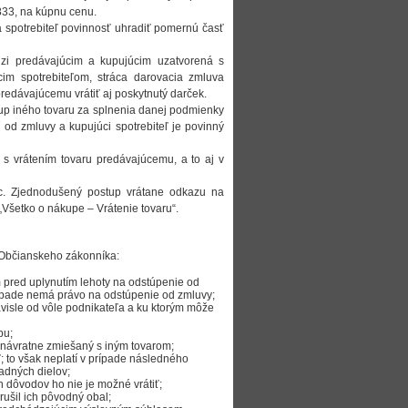
833, na kúpnu cenu.
 spotrebiteľ povinnosť uhradiť pomernú časť
zi predávajúcim a kupujúcim uzatvorená s
m spotrebiteľom, stráca darovacia zmluva
redávajúcemu vrátiť aj poskytnutý darček.
up iného tovaru za splnenia danej podmienky
 od zmluvy a kupujúci spotrebiteľ je povinný
 s vrátením tovaru predávajúcemu, a to aj v
oc. Zjednodušený postup vrátane odkazu na
„Všetko o nákupe – Vrátenie tovaru“.
7 Občianskeho zákonníka:
 pred uplynutím lehoty na odstúpenie od
rípade nemá právo na odstúpenie od zmluvy;
ávisle od vôle podnikateľa a ku ktorým môže
bu;
nenávratne zmiešaný s iným tovarom;
 to však neplatí v prípade následného
adných dielov;
h dôvodov ho nie je možné vrátiť;
ušil ich pôvodný obal;